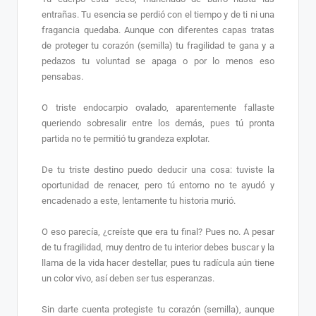
entrañas. Tu esencia se perdió con el tiempo y de ti ni una
fragancia quedaba. Aunque con diferentes capas tratas
de proteger tu corazón (semilla) tu fragilidad te gana y a
pedazos tu voluntad se apaga o por lo menos eso
pensabas.
O triste endocarpio ovalado, aparentemente fallaste
queriendo sobresalir entre los demás, pues tú pronta
partida no te permitió tu grandeza explotar.
De tu triste destino puedo deducir una cosa: t
uviste la
oportunidad de renacer, pero tú entorno no te ayudó y
encadenado a este, lentamente tu historia murió.
O eso parecía, ¿creíste que era tu final? Pues no. A pesar
de tu fragilidad, muy dentro de tu interior debes buscar y la
llama de la vida hacer destellar, pues tu radícula aún tiene
un color vivo, así deben ser tus esperanzas.
Sin darte cuenta protegiste tu corazón (semilla), aunque